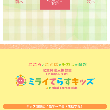
TOP
キッズ淵野辺:1歳半〜年長（未就学児）