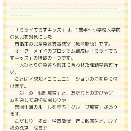
ーーーーーーーーーーーーーーーーーーーーーーー
ーーーーー
・「ミライてらすキッズ」は、1歳半～小学校入学前
の幼児を対象にした
市指定の児童発達支援教室（療育施設）です。
・オーダーメイドのプログラム編成は「ミライてら
すキッズ」の特徴の一つです。
・一人ひとりの発達や興味に合わせた課題学習を行
い、
ことば／認知／コミュニケーションの力を身に付
けます。
・一対一の「個別療育」と、友だちとの遊びやゲー
ムを通して適切な関わりや
集団生活のルールを学ぶ「グループ療育」があり
ます。
・こだわり・多動・注意散漫・音に敏感など、お子
様の発達・成長で